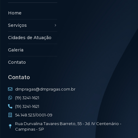
Home
Serviços
Controle de Pragas
Cidades de Atuação
Desinsetização
Galeria
Desratização
Contato
Descupinização
Contato
dmpragas@dmpragas.com.br
(19) 3241-1621
(19) 3241-1621
54.148.523/0001-09
Rua Durvalina Tavares Barreto, 55 - Jd. IV Centenário -
Campinas - SP